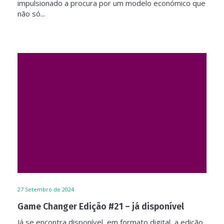
impulsionado a procura por um modelo económico que
não só...
27
Setembro de 2024
Game Changer Edição #21 – já disponível
Já se encontra disponível, em formato digital, a edição