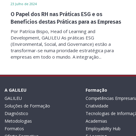
23
Julho de 2024
O Papel dos RH nas Práticas ESG e os
Benefícios destas Práticas para as Empresas
Por Patrícia Bispo, Head of Learning and
Development, GALILEU As práticas ESG
(Environmental, Social, and Governance) estão a
transformar-se numa prioridade estratégica para
empresas em todo o mundo. A integração...
A GALILEU
Formação
GALILEU
Competências Empresaria
Soluções de Formação
Criatividade
Diagnóstico
Tecnologias de Informaç
Metodologias
Academias
Formatos
Employability Hub