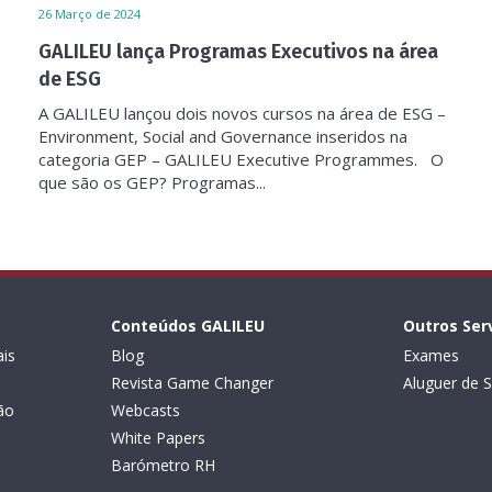
26
Março de 2024
GALILEU lança Programas Executivos na área
de ESG
A GALILEU lançou dois novos cursos na área de ESG –
Environment, Social and Governance inseridos na
categoria GEP – GALILEU Executive Programmes. O
que são os GEP? Programas...
Conteúdos GALILEU
Outros Ser
is
Blog
Exames
Revista Game Changer
Aluguer de S
ão
Webcasts
White Papers
Barómetro RH