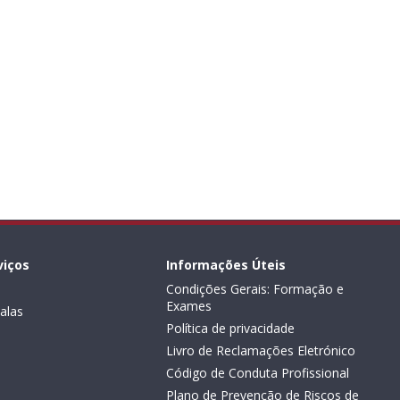
viços
Informações Úteis
Condições Gerais: Formação e
Exames
alas
Política de privacidade
Livro de Reclamações Eletrónico
Código de Conduta Profissional
Plano de Prevenção de Riscos de