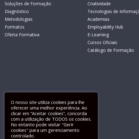
Soluções de Formação
Criatividade
Diagnóstico
Tecnologias de Informaç
Metodologias
Academias
Formatos
Employability Hub
Oferta Formativa
E-Learning
Cursos Oficiais
Catálogo de Formação
O nosso site utiliza cookies para lhe
oferecer uma melhor experiência. Ao
clicar em “Aceitar cookies”, concorda
com a utilização de TODOS os cookies.
Livro de Reclamações Electrónico
No entanto pode visitar "Gerir
cookies" para um gerenciamento
controlado.