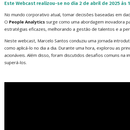
Este Webcast realizou-se no dia 2 de abril de 2025 às
No mundo corporativo atual, tomar decisões baseadas em dados
O
People Analytics
surge como uma abordagem inovadora pa
estratégias eficazes, melhorando a gestão de talentos e a p
Neste webcast, Marcelo Santos conduziu uma jornada introdutór
como aplicá-lo no dia a dia. Durante uma hora, explorou as p
acionáveis. Além disso, foram discutidos desafios comuns na
superá-los.