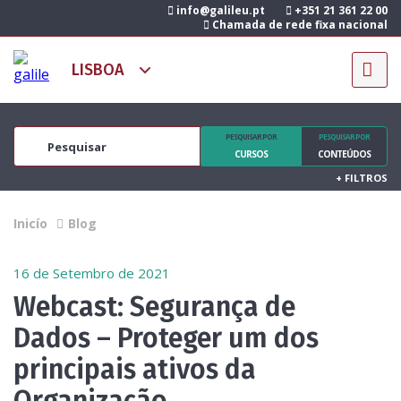
info@galileu.pt
+351 21 361 22 00
Chamada de rede fixa nacional
PESQUISAR POR
PESQUISAR POR
CURSOS
CONTEÚDOS
+
FILTROS
Inicío
Blog
16 de Setembro de 2021
Webcast: Segurança de
Dados – Proteger um dos
principais ativos da