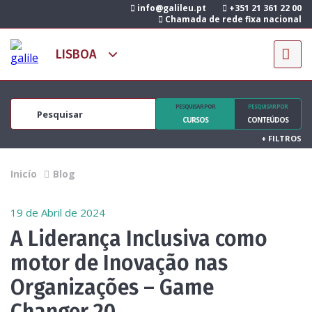
info@galileu.pt
+351 21 361 22 00
Chamada de rede fixa nacional
PESQUISAR POR
PESQUISAR POR
CURSOS
CONTEÚDOS
+
FILTROS
Inicío
Blog
19 de Abril de 2024
A Liderança Inclusiva como
motor de Inovação nas
Organizações – Game