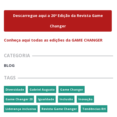
Descarregue aqui a 20ª Edição da Revista Game
Changer
Conheça aqui todas as edições da GAME CHANGER
CATEGORIA
BLOG
TAGS
Diversidade
Gabriel Augusto
Game Changer
Game Changer 20
Igualdade
Inclusão
Inovação
Liderança inclusiva
Revista Game Changer
Tendências RH