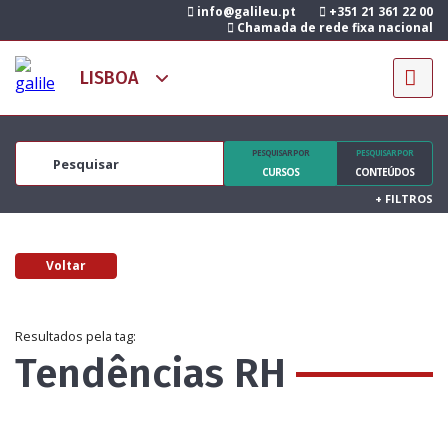
info@galileu.pt
+351 21 361 22 00
Chamada de rede fixa nacional
PESQUISAR POR
PESQUISAR POR
CURSOS
CONTEÚDOS
+
FILTROS
Voltar
Resultados pela tag:
Tendências RH