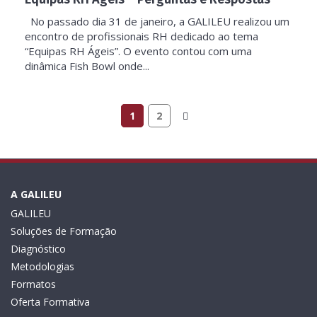
No passado dia 31 de janeiro, a GALILEU realizou um
encontro de profissionais RH dedicado ao tema
“Equipas RH Ágeis”. O evento contou com uma
dinâmica Fish Bowl onde...
1
2
A GALILEU
GALILEU
Soluções de Formação
Diagnóstico
Metodologias
Formatos
Oferta Formativa