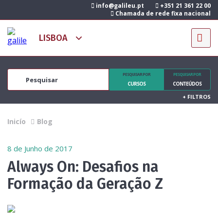
info@galileu.pt
+351 21 361 22 00
Chamada de rede fixa nacional
PESQUISAR POR
PESQUISAR POR
CURSOS
CONTEÚDOS
+
FILTROS
Inicío
Blog
8 de Junho de 2017
Always On: Desafios na
Formação da Geração Z