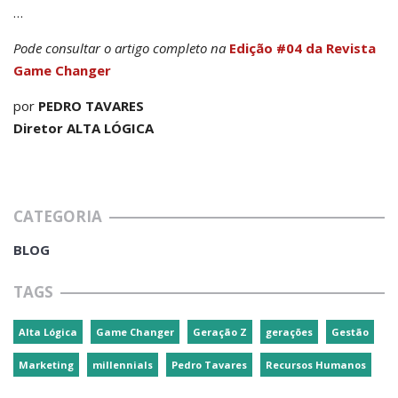
…
Pode consultar o artigo completo na
Edição #04 da Revista
Game Changer
por
PEDRO TAVARES
Diretor ALTA LÓGICA
CATEGORIA
BLOG
TAGS
Alta Lógica
Game Changer
Geração Z
gerações
Gestão
Marketing
millennials
Pedro Tavares
Recursos Humanos