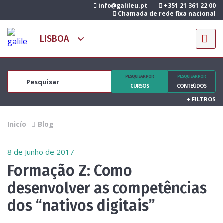
info@galileu.pt
+351 21 361 22 00
Chamada de rede fixa nacional
PESQUISAR POR
PESQUISAR POR
CURSOS
CONTEÚDOS
+
FILTROS
Inicío
Blog
8 de Junho de 2017
Formação Z: Como
desenvolver as competências
dos “nativos digitais”