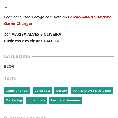
…
Pode consultar o artigo completo na
Edição #04 da Revista
Game Changer
por
MARISA ALVES E OLIVEIRA
Business developer GALILEU
CATEGORIA
BLOG
TAGS
Game Changer
Geração Z
Gestão
MARISA ALVES E OLIVEIRA
Marketing
millennials
Recursos Humanos