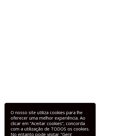
O nosso site utiliza cookies para lhe
oferecer uma melhor experiência. Ao
clicar em “Aceitar cookies”, concorda
com a utilização de TODOS os cookies.
No entanto pode visitar "Gerir