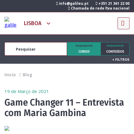
info@galileu.pt
+351 21 361 22 00
Chamada de rede fixa nacional
PESQUISAR POR
PESQUISAR POR
CURSOS
CONTEÚDOS
+
FILTROS
Inicío
Blog
19 de Março de 2021
Game Changer 11 – Entrevista
com Maria Gambina