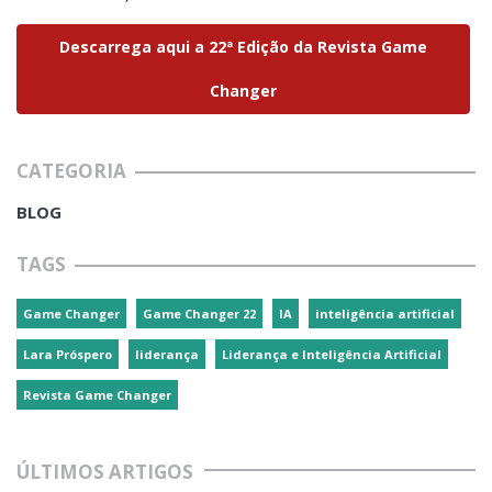
Descarrega aqui a 22ª Edição da Revista Game
Changer
CATEGORIA
BLOG
TAGS
Game Changer
Game Changer 22
IA
inteligência artificial
Lara Próspero
liderança
Liderança e Inteligência Artificial
Revista Game Changer
ÚLTIMOS ARTIGOS