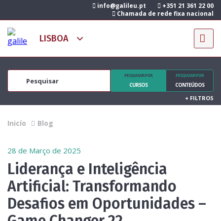
info@galileu.pt
+351 21 361 22 00
Chamada de rede fixa nacional
PESQUISAR POR
PESQUISAR POR
CURSOS
CONTEÚDOS
+
FILTROS
Inicío
Blog
28 de Março de 2025
Liderança e Inteligência
Artificial: Transformando
Desafios em Oportunidades –