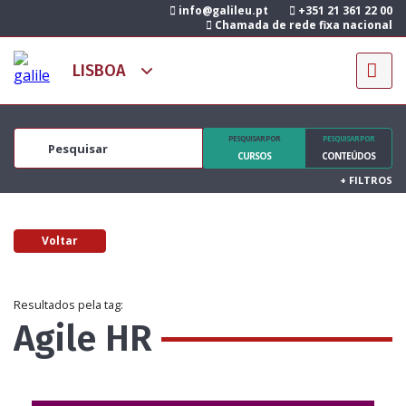
info@galileu.pt
+351 21 361 22 00
Chamada de rede fixa nacional
PESQUISAR POR
PESQUISAR POR
CURSOS
CONTEÚDOS
+
FILTROS
Voltar
Resultados pela tag:
Agile HR