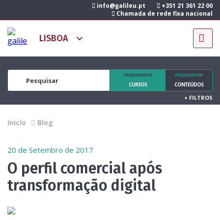
info@galileu.pt
+351 21 361 22 00
Chamada de rede fixa nacional
PESQUISAR POR
PESQUISAR POR
CURSOS
CONTEÚDOS
+
FILTROS
Inicío
Blog
20 de Setembro de 2017
O perfil comercial após
transformação digital