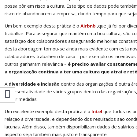
possa pôr em risco a cultura. Este tipo de dados pode també
risco de abandonarem a empresa, dando tempo para que sejam d
Um bom exemplo desta prática é o
Airbnb
,que já foi por di
trabalhar. Para assegurar que mantém uma boa cultura, são co
satisfação dos colaboradores assegurando melhorias constante
desta abordagem tornou-se ainda mais evidente com esta nov
colaboradores trabalhem de casa – por exemplo os incentivos
outros ganharam relevância –
é preciso avaliar constanteme
a organização continua a ter uma cultura que atrai e ret
A
diversidade e inclusão
dentro das organizações é outra áre
representatividade de vários grupos dentro das organizações, 
tomar medidas.
Um excelente exemplo desta prática é a
Intel
que todos os an
relação à diversidade, e dependendo dos resultados são condu
lacunas. Além disso, também disponibilizam dados de salários
aspecto seja também mais justo e transparente.