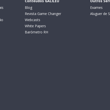
Conteúdos GALILEU
Outros Ser
is
Blog
Exames
Revista Game Changer
Aluguer de S
ão
Webcasts
White Papers
Barómetro RH