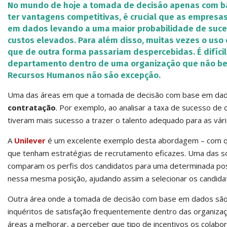
No mundo de hoje a tomada de decisão apenas com b
ter vantagens competitivas, é crucial que as empres
em dados levando a uma maior probabilidade de suc
custos elevados. Para além disso, muitas vezes o uso
que de outra forma passariam despercebidas. É difícil
departamento dentro de uma organização que não ben
Recursos Humanos não são excepção.
Uma das áreas em que a tomada de decisão com base em dad
contratação
. Por exemplo, ao analisar a taxa de sucesso de d
tiveram mais sucesso a trazer o talento adequado para as vári
A
Unilever
é um excelente exemplo desta abordagem – com q
que tenham estratégias de recrutamento eficazes. Uma das s
comparam os perfis dos candidatos para uma determinada posi
nessa mesma posição, ajudando assim a selecionar os candida
Outra área onde a tomada de decisão com base em dados sã
inquéritos de satisfação frequentemente dentro das organizaçõ
áreas a melhorar, a perceber que tipo de incentivos os colab