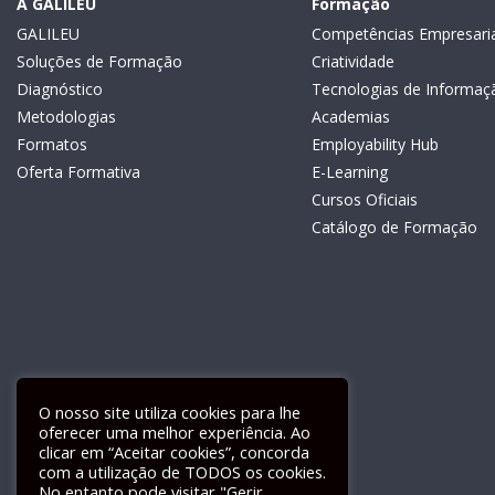
A GALILEU
Formação
GALILEU
Competências Empresaria
Soluções de Formação
Criatividade
Diagnóstico
Tecnologias de Informaç
Metodologias
Academias
Formatos
Employability Hub
Oferta Formativa
E-Learning
Cursos Oficiais
Catálogo de Formação
O nosso site utiliza cookies para lhe
oferecer uma melhor experiência. Ao
clicar em “Aceitar cookies”, concorda
com a utilização de TODOS os cookies.
Livro de Reclamações Electrónico
No entanto pode visitar "Gerir