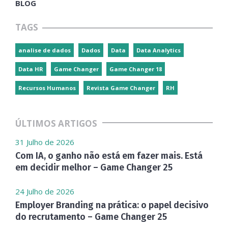
BLOG
TAGS
analise de dados
Dados
Data
Data Analytics
Data HR
Game Changer
Game Changer 18
Recursos Humanos
Revista Game Changer
RH
ÚLTIMOS ARTIGOS
31 Julho de 2026
Com IA, o ganho não está em fazer mais. Está
em decidir melhor – Game Changer 25
24 Julho de 2026
Employer Branding na prática: o papel decisivo
do recrutamento – Game Changer 25