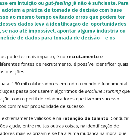
ase em intuição ou
gut-feeling
já não é suficiente. Para
as adotem a prática de tomada de decisão com base
esso ao mesmo tempo evitando erros que podem ter
 desses dados leva à identificação de oportunidades
, se não até impossível, apontar alguma indústria ou
eficie de dados para tomada de decisão – e os
os pode ter mais impacto, é no
recrutamento e
iferentes fontes de recrutamento, é possível identificar quais
as posições.
uase 150 mil colaboradores em todo o mundo é fundamental
oluções passa por usarem algoritmos de
Machine Learning
que
ção, com o perfil de colaboradores que tiveram sucesso
tos com maior probabilidade de sucesso.
o extremamente valiosos é na
retenção de talento
. Conduzir
es ajuda, entre muitas outras coisas, na identificação de
oradores mais valorizam e se há alguma mudança na moral que