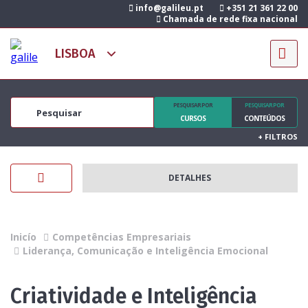
info@galileu.pt
+351 21 361 22 00
Chamada de rede fixa nacional
PESQUISAR POR
PESQUISAR POR
CURSOS
CONTEÚDOS
+
FILTROS
DETALHES
Inicío
Competências Empresariais
Liderança, Comunicação e Inteligência Emocional
Criatividade e Inteligência