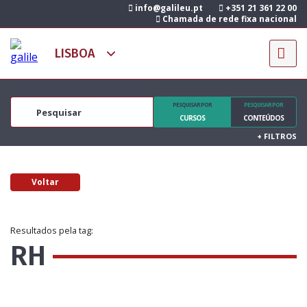
info@galileu.pt
+351 21 361 22 00
Chamada de rede fixa nacional
PESQUISAR POR
PESQUISAR POR
CURSOS
CONTEÚDOS
+
FILTROS
Voltar
Resultados pela tag:
RH