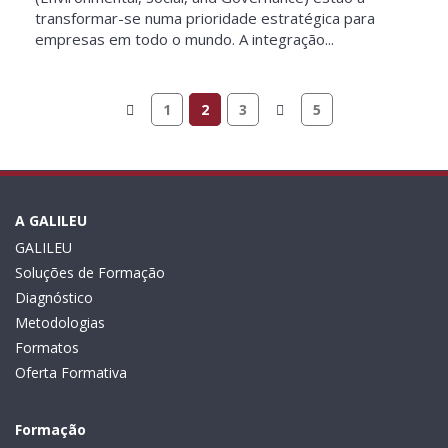
transformar-se numa prioridade estratégica para
empresas em todo o mundo. A integração...
1
2
3
5
A GALILEU
GALILEU
Soluções de Formação
Diagnóstico
Metodologias
Formatos
Oferta Formativa
Formação