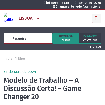
info@galileu.pt
+351 21 361 22 00
Chamada de rede fixa nacional
PESQUISAR POR
PESQUISAR POR
CURSOS
CONTEÚDOS
+
FILTROS
Inicío
Blog
31 de Maio de 2024
Modelo de Trabalho – A
Discussão Certa! – Game
Changer 20