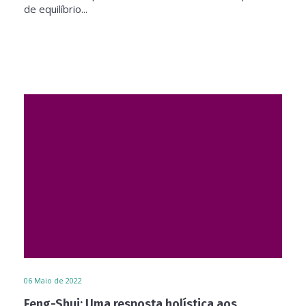
de equilíbrio...
06
Maio de 2022
Feng-Shui: Uma resposta holística aos