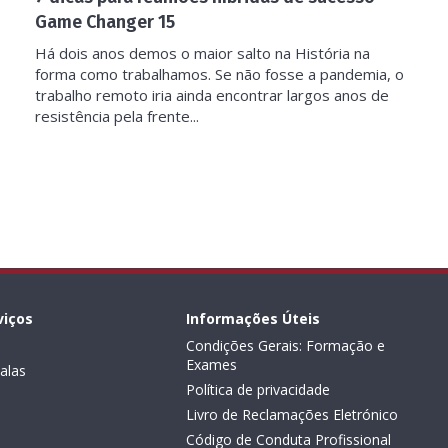
Game Changer 15
Há dois anos demos o maior salto na História na
forma como trabalhamos. Se não fosse a pandemia, o
trabalho remoto iria ainda encontrar largos anos de
resistência pela frente...
viços
Informações Úteis
Condições Gerais: Formação e
Exames
alas
Política de privacidade
Livro de Reclamações Eletrónico
Código de Conduta Profissional