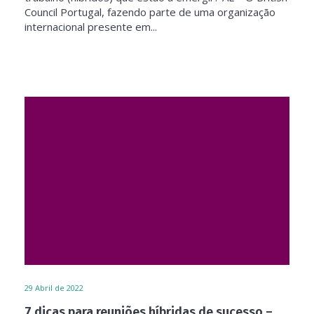
Council Portugal, fazendo parte de uma organização
internacional presente em...
29
Abril de 2022
7 dicas para reuniões híbridas de sucesso –