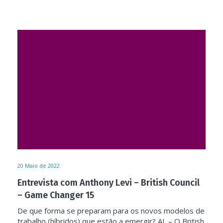
20
Maio de 2022
Entrevista com Anthony Levi – British Council
– Game Changer 15
De que forma se preparam para os novos modelos de
trabalho (híbridos) que estão a emergir? AL – O British