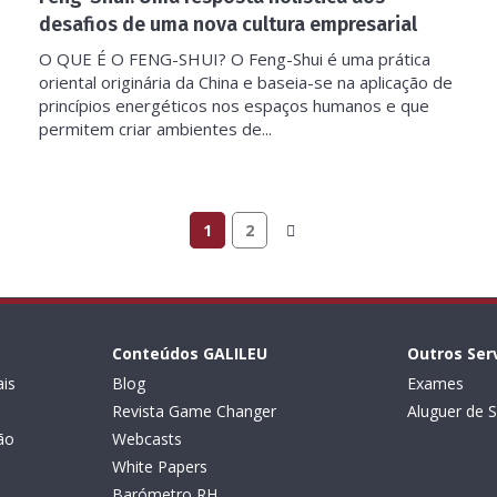
desafios de uma nova cultura empresarial
O QUE É O FENG-SHUI? O Feng-Shui é uma prática
oriental originária da China e baseia-se na aplicação de
princípios energéticos nos espaços humanos e que
permitem criar ambientes de...
1
2
Conteúdos GALILEU
Outros Ser
is
Blog
Exames
Revista Game Changer
Aluguer de S
ão
Webcasts
White Papers
Barómetro RH