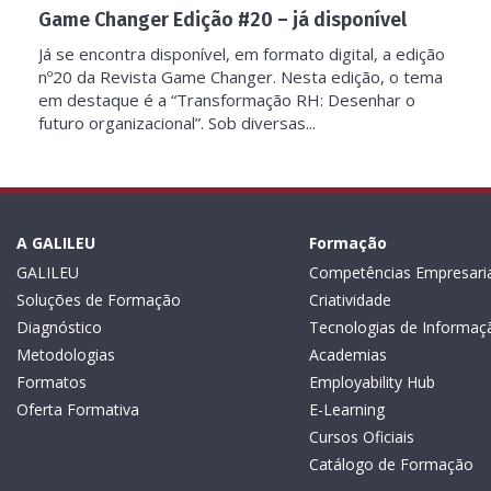
Game Changer Edição #20 – já disponível
Já se encontra disponível, em formato digital, a edição
nº20 da Revista Game Changer. Nesta edição, o tema
em destaque é a “Transformação RH: Desenhar o
futuro organizacional”. Sob diversas...
A GALILEU
Formação
GALILEU
Competências Empresaria
Soluções de Formação
Criatividade
Diagnóstico
Tecnologias de Informaç
Metodologias
Academias
Formatos
Employability Hub
Oferta Formativa
E-Learning
Cursos Oficiais
Catálogo de Formação