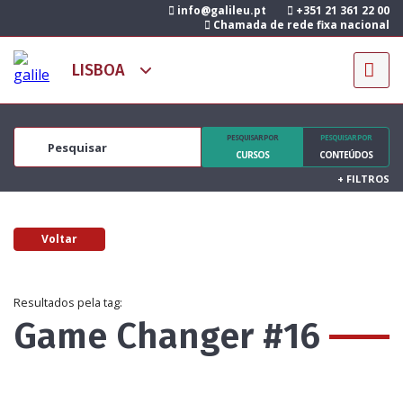
info@galileu.pt
+351 21 361 22 00
Chamada de rede fixa nacional
PESQUISAR POR
PESQUISAR POR
CURSOS
CONTEÚDOS
+
FILTROS
Voltar
Resultados pela tag:
Game Changer #16