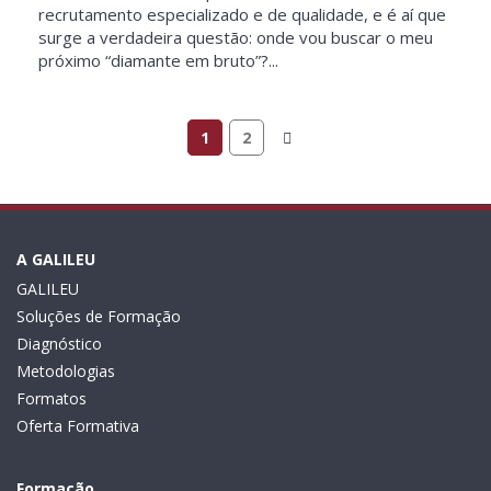
recrutamento especializado e de qualidade, e é aí que
surge a verdadeira questão: onde vou buscar o meu
próximo “diamante em bruto”?...
1
2
A GALILEU
GALILEU
Soluções de Formação
Diagnóstico
Metodologias
Formatos
Oferta Formativa
Formação