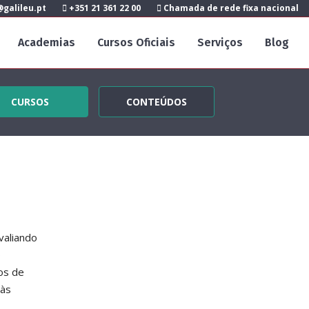
galileu.pt
+351 21 361 22 00
Chamada de rede fixa nacional
Academias
Cursos Oficiais
Serviços
Blog
CURSOS
CONTEÚDOS
valiando
o
os de
 às