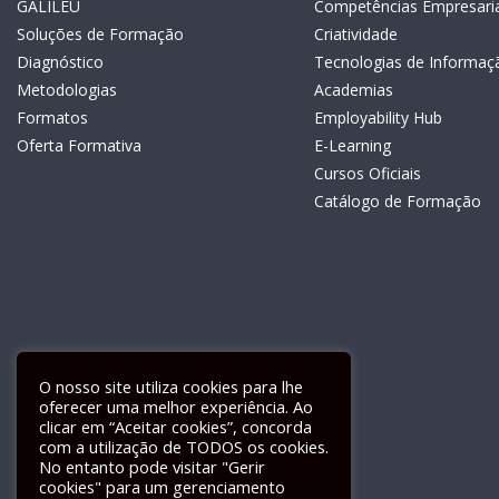
GALILEU
Competências Empresaria
Soluções de Formação
Criatividade
Diagnóstico
Tecnologias de Informaç
Metodologias
Academias
Formatos
Employability Hub
Oferta Formativa
E-Learning
Cursos Oficiais
Catálogo de Formação
O nosso site utiliza cookies para lhe
oferecer uma melhor experiência. Ao
clicar em “Aceitar cookies”, concorda
com a utilização de TODOS os cookies.
Livro de Reclamações Electrónico
No entanto pode visitar "Gerir
cookies" para um gerenciamento