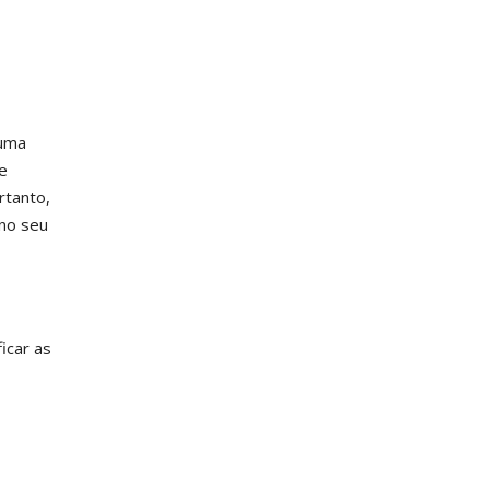
 uma
e
rtanto,
 no seu
icar as