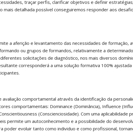
ssidades, traçar perfis, clarificar objetivos e definir estratégias
o mais detalhada possível conseguiremos responder aos desafi
ite a aferição e levantamento das necessidades de formação, a
 formando ou grupos de formandos, relativamente a determinad
diferentes solicitações de diagnóstico, nos mais diversos domíni
resultante corresponderá a uma solução formativa 100% ajustada
icipantes.
 avaliação comportamental através da identificação da personal
tores comportamentais: Dominance (Dominância), Influence (Influê
Conscientiousness (Conscienciosidade). Com uma aplicabilidade pr
is permite um autoconhecimento e a possibilidade do desenvol
ara poder evoluir tanto como individuo e como profissional, torna