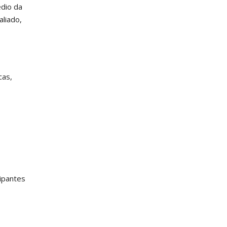
édio da
aliado,
cas,
cipantes