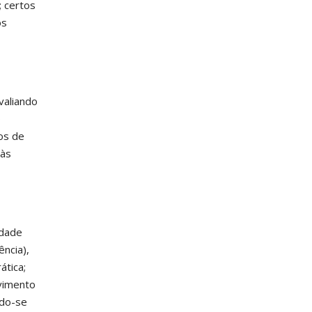
; certos
os
valiando
o
os de
 às
idade
ncia),
ática;
vimento
ndo-se