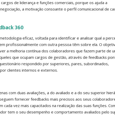
 cargos de liderança e funções comerciais, porque os ajuda a
negociação, a motivação consoante o perfil comunicacional de ca
edback 360
todologia eficaz, voltada para identificar e analisar qual a per
em profissionalmente com outra pessoa têm sobre ela. O objeti
er a melhoria contínua dos colaboradores que fazem parte de 
queles que ocupam cargos de gestão, através de feedbacks pont
questionário respondido por superiores, pares, subordinados,
or clientes internos e externos.
as com duas avaliações, a do avaliado e a do seu superior hierá
nseguem fornecer feedbacks mais precisos aos seus colaborador
em cada vez mais capacitados na realização das suas funções. Co
rador tem o seu desempenho e comportamento avaliados pelo sup