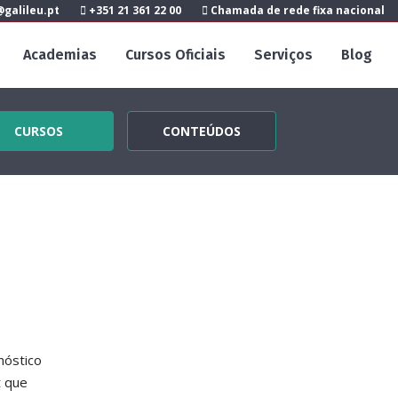
galileu.pt
+351 21 361 22 00
Chamada de rede fixa nacional
Academias
Cursos Oficiais
Serviços
Blog
CURSOS
CONTEÚDOS
nóstico
t que