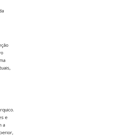
da
ceção
vo
uma
uais,
rquico.
es e
m a
erior,